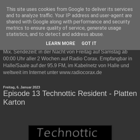
This site uses cookies from Google to deliver its services
Technottic auf Radio Corax
and to analyze traffic. Your IP address and user-agent are
shared with Google along with performance and security
metrics to ensure quality of service, generate usage
Technottic ist eine Radioshow auf Radio Corax. Im
statistics, and to detect and address abuse.
Mittelpunkt steht elektronische Musik. Neben Infos und
LEARN MORE
GOT IT
Neuvorstellungen gibt es in jeder Live-Sendung ein Gast DJ
Mix. Sendezeit: in der Nacht von Freitag auf Samstag ab
00:00 Uhr aller 2 Wochen auf Radio Corax. Empfangbar in
Halle/Saale auf der 95.9 FM, im Kabelnetz von Halle und
weltweit im Internet unter www.radiocorax.de
Freitag, 6. Januar 2023
Episode 13 Technottic Resident - Platten
Karton