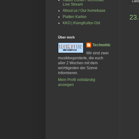
Radio Corax / Technottic
Labe
Live Stream
About us / Our homebase
23.
Platten Karton
KKO | KlangKultur-Ost
Über mich
Technottic
Wir sind zwei
musikbegeisterte, die euch
aller 2 Wochen mit dem
wichtigesten der Szene
informieren.
Mein Profil vollständig
anzeigen