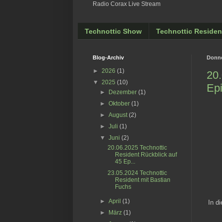
Radio Corax Live Stream
Technottic Show
Technottic Residen
Blog-Archiv
Donne
►
2026
(1)
20.
▼
2025
(10)
Ep
►
Dezember
(1)
►
Oktober
(1)
►
August
(2)
►
Juli
(1)
▼
Juni
(2)
20.06.2025 Technottic
Resident Rückblick auf
45 Ep...
23.05.2024 Technottic
Resident mit Bastian
Fuchs
►
April
(1)
In d
►
März
(1)