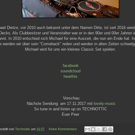
ael Dietze, vor 2010 auch bekannt unter dem Namen Ditte, ist seit 2016 wiede
Decks. Als Clubbesitzer und Veranstalter war er in den 90er und 00er Jahren i
nnt. In 2010 entschied sich Michael für eine Auszeit, die nun ein Ende hat. I
 werden wir über sein "Comeback" reden und werden in alten Zeiten schwelg
Michael wird für uns ein kleines Classic Set spielen.
facebook
soundcloud
hearthis
Vorschau:
Nächste Sendung am 17.11.2017 mit
lovely-music
So tune in and listen up on TECHNOTTIC
Euer Peer
estellt von
Technottic
um
16:57
Keine Kommentare: