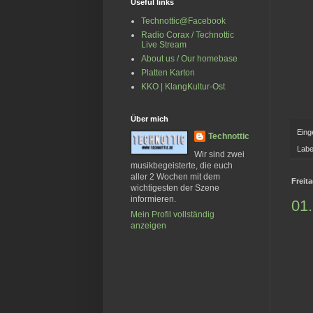
Useful links
Technottic@Facebook
Radio Corax / Technottic
Live Stream
About us / Our homebase
Platten Karton
KKO | KlangKultur-Ost
Über mich
Eing
Technottic
Labe
Wir sind zwei
musikbegeisterte, die euch
aller 2 Wochen mit dem
Freit
wichtigesten der Szene
informieren.
01.
Mein Profil vollständig
anzeigen