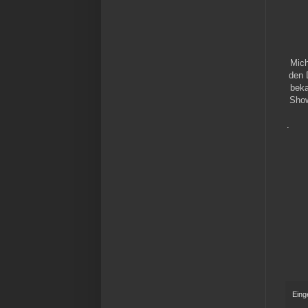
Mich
den 
beka
Show
.
Eing