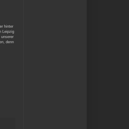
r hinter
n Leipzig
n unserer
en, denn