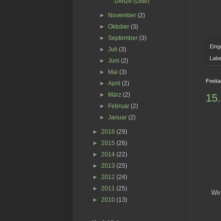
Dietze (Ditte)
►
November
(2)
►
Oktober
(3)
►
September
(3)
Eing
►
Juli
(3)
Labe
►
Juni
(2)
►
Mai
(3)
Freit
►
April
(2)
►
März
(2)
15.
►
Februar
(2)
►
Januar
(2)
►
2016
(29)
►
2015
(26)
►
2014
(22)
►
2013
(25)
►
2012
(24)
►
2011
(25)
Wir
►
2010
(13)