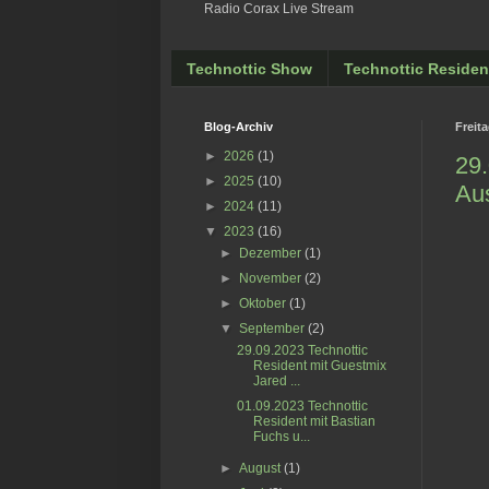
Radio Corax Live Stream
Technottic Show
Technottic Residen
Blog-Archiv
Freit
►
2026
(1)
29.
►
2025
(10)
Aus
►
2024
(11)
▼
2023
(16)
►
Dezember
(1)
►
November
(2)
►
Oktober
(1)
▼
September
(2)
29.09.2023 Technottic
Resident mit Guestmix
Jared ...
01.09.2023 Technottic
Resident mit Bastian
Fuchs u...
►
August
(1)