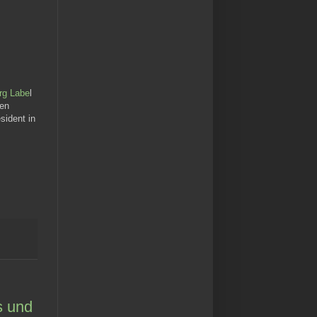
rg Labe
l
nen
sident in
s und