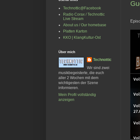
Gu
Technottic@Facebook
Radio Corax / Technottic
Live Stream
Epis
About us / Our homebase
Platten Karton
KKO | KlangKultur-Ost
Über mich
Technottic
Wir sind zwei
musikbegeisterte, die euch
aller 2 Wochen mit dem
wichtigesten der Szene
informieren.
Mein Profil vollständig
anzeigen