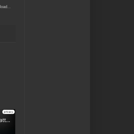
oad...