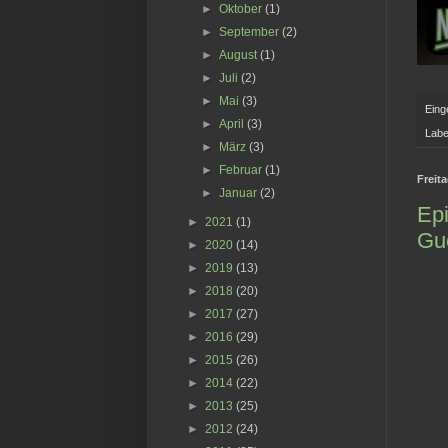
►
Oktober
(1)
►
September
(2)
►
August
(1)
►
Juli
(2)
►
Mai
(3)
Eing
►
April
(3)
Labe
►
März
(3)
►
Februar
(1)
Freit
►
Januar
(2)
Epi
►
2021
(1)
Gu
►
2020
(14)
►
2019
(13)
►
2018
(20)
►
2017
(27)
►
2016
(29)
►
2015
(26)
►
2014
(22)
►
2013
(25)
►
2012
(24)