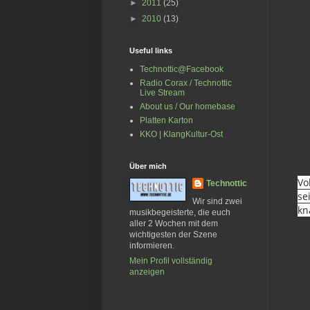
►
2011
(25)
►
2010
(13)
Useful links
Technottic@Facebook
Radio Corax / Technottic
Live Stream
About us / Our homebase
Platten Karton
KKO | KlangKultur-Ost
Über mich
Vo
Technottic
se
Wir sind zwei
kn
musikbegeisterte, die euch
aller 2 Wochen mit dem
wichtigesten der Szene
informieren.
Mein Profil vollständig
anzeigen