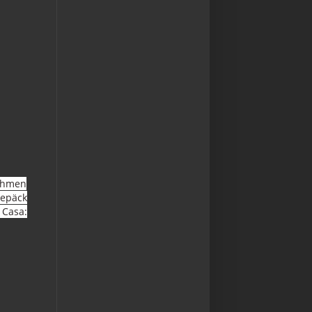
Rahmen
Gepäck
 Casa: