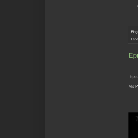
..
Eing
Labe
Epi
Episo
Mit P