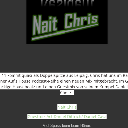
l 11 kommt quasi als Doppelspitze aus Leipzig. Chris hat uns im 
iner Auf's House Podcast-Reihe einen neuen Mix mitgebracht. Im 
ackige Housebeatz und einen Guestmix von seinem Kumpel Daniel
Check:
Nait.Chris
Guestmix Act Daniel Dittrich/ Daniel Casa
Viel Spass beim beim Hören.