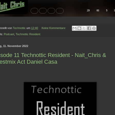
estellt von
Technottic
um
12:40
Keine Kommentare:
ls:
Podcast
,
Technottic Resident
ag, 11. November 2022
sode 11 Technottic Resident - Nait_Chris &
estmix Act Daniel Casa