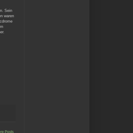
rn. Sein
en waren
icdrome
om
er.
ere Posts