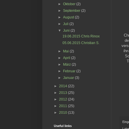
►
Oktober
(2)
►
September
(2)
►
August
(2)
►
Juli
(2)
▼
Juni
(2)
Chr
19.06.2015 Chris Rinox
de
05.06.2015 Christian S.
vers
ihn
►
Mai
(2)
So
►
April
(2)
T
►
März
(2)
►
Februar
(2)
►
Januar
(3)
►
2014
(22)
►
2013
(25)
►
2012
(24)
►
2011
(25)
►
2010
(13)
Eing
Useful links
Labe