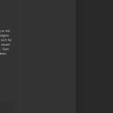
 er mit
olgten
sich für
n neuen
. Sein
deen.