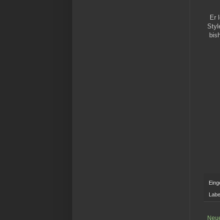
Er 
Styl
bis
Eing
Labe
Neue