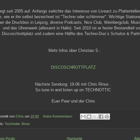
legt seit 2005 auf. Anfangs switchte das Interesse von Liveact zu Plattentelle
e, wie er ihn selbst bezeichnet ist "Techno oder schlimmer". Wichtige Station
her die Druckbox in Leipzig, diverse Podcasts, Nice Club, Weinbergclub, Mus
und das Uhrenwerk (allesamt in Halle). Seit 2010 ist er fester Bestandteil v
Discoschrottplatz und zudem eine Hälfte des Techno-Duo´s Schulze & Partn
Mehr Infos über Christian S.:
DISCOSCHROTTPLATZ
Nächste Sendung: 19.06 mit Chris Rinox .
So tune in and listen up on TECHNOTTIC
Euer Peer und der Chris
estellt von
Chris
um
10:00
Keine Kommentare:
ls:
Technottic Show
re Posts
Startseite
Ält