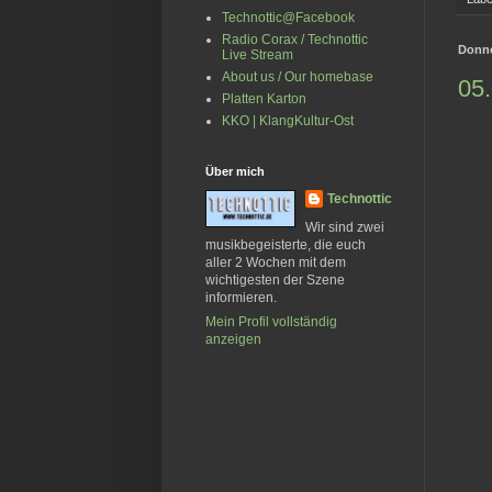
Technottic@Facebook
Radio Corax / Technottic
Donne
Live Stream
About us / Our homebase
05.
Platten Karton
KKO | KlangKultur-Ost
Über mich
Technottic
Wir sind zwei
musikbegeisterte, die euch
aller 2 Wochen mit dem
wichtigesten der Szene
informieren.
Mein Profil vollständig
anzeigen