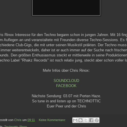
is Rinox Interesse für den Techno begann schon in jungen Jahren. Mit 16 fing
m Auflegen an und veranstaltete mit Freunden diverse Techno-Sessions. Es f
chiedene Club-Gigs, die mit unter seinen Musikstil präkten. Der Techno muss 
 immer weiterentwickeln, daher ist er auch immer auf der Suche nach frische
unds. Den größten Enthusiasmus steckt er mittlerweile in seine Produktionen
echno Label "Rhakz Records" ist noch relativ jung, steckt aber schon voller I
Mehr Infos über Chris Rinox:
SOUNDCLOUD
FACEBOOK
Nächste Sendung: 03.07 mit
Perten Haze
.
So tune in and listen up on TECHNOTTIC
Euer Peer und der Chris
estellt von
Chris
um
09:11
Keine Kommentare:
ls:
Technottic Show