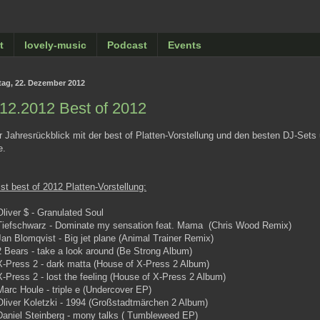
t
lovely-music
Podcast
Events
ag, 22. Dezember 2012
12.2012 Best of 2012
 Jahresrückblick mit der best of Platten-Vorstellung und den besten DJ-Sets
e.
ist best of 2012 Platten-Vorstellung:
Oliver $ - Granulated Soul
 Tiefschwarz - Dominate my sensation feat. Mama (Chris Wood Remix)
Jan Blomqvist - Big jet plane (Animal Trainer Remix)
2 Bears - take a look around (Be Strong Album)
X-Press 2 - dark matta (House of X-Press 2 Album)
X-Press 2 - lost the feeling (House of X-Press 2 Album)
Marc Houle - triple e (Undercover EP)
Oliver Koletzki - 1994 (Großstadtmärchen 2 Album)
Daniel Steinberg - mony talks ( Tumbleweed EP)