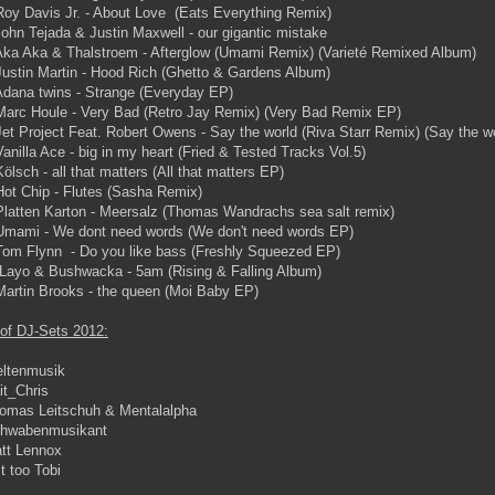
Roy Davis Jr. - About Love (Eats Everything Remix)
John Tejada & Justin Maxwell - our gigantic mistake
Aka Aka & Thalstroem - Afterglow (Umami Remix) (Varieté Remixed Album)
Justin Martin - Hood Rich (Ghetto & Gardens Album)
Adana twins - Strange (Everyday EP)
Marc Houle - Very Bad (Retro Jay Remix) (Very Bad Remix EP)
Jet Project Feat. Robert Owens - Say the world (Riva Starr Remix) (Say the w
Vanilla Ace - big in my heart (Fried & Tested Tracks Vol.5)
Kölsch - all that matters (All that matters EP)
 Hot Chip - Flutes (Sasha Remix)
Platten Karton - Meersalz (Thomas Wandrachs sea salt remix)
 Umami - We dont need words (We don't need words EP)
Tom Flynn - Do you like bass (Freshly Squeezed EP)
Layo & Bushwacka - 5am (Rising & Falling Album)
Martin Brooks - the queen (Moi Baby EP)
of DJ-Sets 2012:
eltenmusik
it_Chris
homas Leitschuh & Mentalalpha
chwabenmusikant
att Lennox
st too Tobi