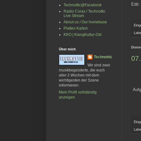
Edit:
Technottic@Facebook
Radio Corax / Technottic
Live Stream
About us / Our homebase
Eing
Platten Karton
Labe
KKO | KlangKultur-Ost
Donne
Über mich
07
Technottic
Wir sind zwei
musikbegeisterte, die euch
aller 2 Wochen mit dem
wichtigesten der Szene
informieren.
Aufg
Mein Profil vollständig
anzeigen
Eing
Labe