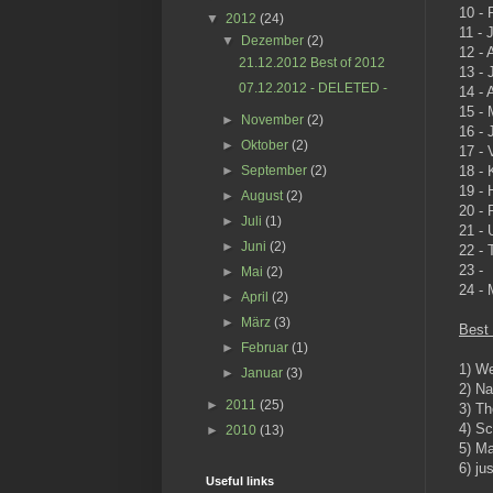
10 - 
▼
2012
(24)
11 - 
▼
Dezember
(2)
12 - 
21.12.2012 Best of 2012
13 - 
07.12.2012 - DELETED -
14 - 
15 - 
►
November
(2)
16 - 
►
Oktober
(2)
17 - 
18 - 
►
September
(2)
19 -
►
August
(2)
20 - 
►
Juli
(1)
21 -
►
Juni
(2)
22 - 
23 - 
►
Mai
(2)
24 - 
►
April
(2)
►
März
(3)
Best 
►
Februar
(1)
1) W
►
Januar
(3)
2) Na
►
2011
(25)
3) T
4) S
►
2010
(13)
5) M
6) ju
Useful links