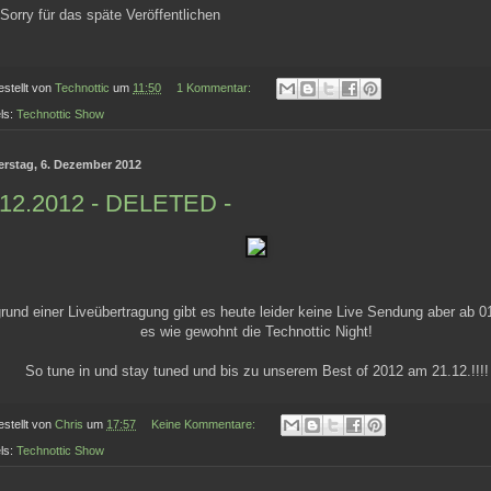
 Sorry für das späte Veröffentlichen
estellt von
Technottic
um
11:50
1 Kommentar:
ls:
Technottic Show
rstag, 6. Dezember 2012
.12.2012 - DELETED -
rund einer Liveübertragung gibt es heute leider keine Live Sendung aber ab 01
es wie gewohnt die Technottic Night!
So tune in und stay tuned und bis zu unserem Best of 2012 am 21.12.!!!!
estellt von
Chris
um
17:57
Keine Kommentare:
ls:
Technottic Show