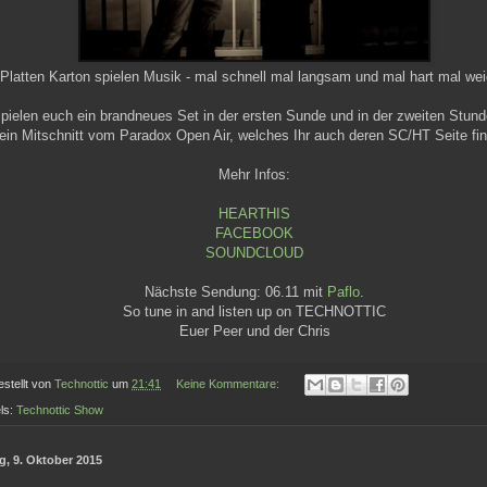
Platten Karton spielen Musik - mal schnell mal langsam und mal hart mal we
spielen euch ein brandneues Set in der ersten Sunde und in der zweiten Stund
ein Mitschnitt vom Paradox Open Air, welches Ihr auch deren SC/HT Seite fin
Mehr Infos:
HEARTHIS
FACEBOOK
SOUNDCLOUD
Nächste Sendung: 06.11 mit
Paflo
.
So tune in and listen up on TECHNOTTIC
Euer Peer und der Chris
estellt von
Technottic
um
21:41
Keine Kommentare:
ls:
Technottic Show
ag, 9. Oktober 2015