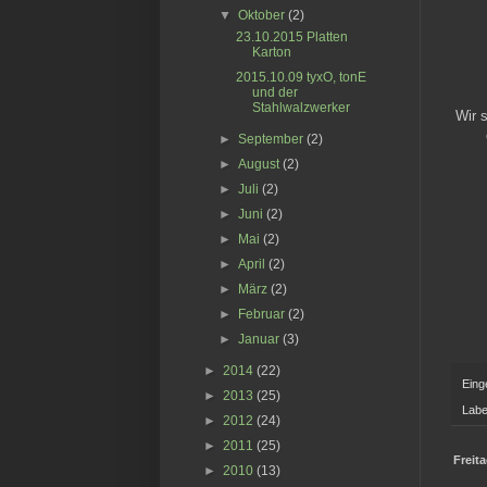
▼
Oktober
(2)
23.10.2015 Platten
Karton
2015.10.09 tyxO, tonE
und der
Stahlwalzwerker
Wir 
►
September
(2)
►
August
(2)
►
Juli
(2)
►
Juni
(2)
►
Mai
(2)
►
April
(2)
►
März
(2)
►
Februar
(2)
►
Januar
(3)
►
2014
(22)
Eing
►
2013
(25)
Labe
►
2012
(24)
►
2011
(25)
Freit
►
2010
(13)