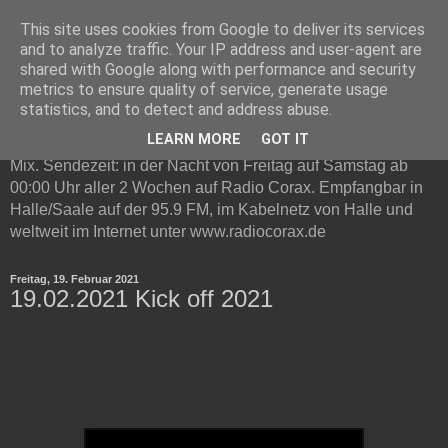
This site uses cookies from Google to deliver its services
Technottic auf Radio Corax
and to analyze traffic. Your IP address and user-agent are
shared with Google along with performance and security
metrics to ensure quality of service, generate usage
Technottic ist eine Radioshow auf Radio Corax. Im
statistics, and to detect and address abuse.
Mittelpunkt steht elektronische Musik. Neben Infos und
LEARN MORE
GOT IT
Neuvorstellungen gibt es in jeder Live-Sendung ein Gast DJ
Mix. Sendezeit: in der Nacht von Freitag auf Samstag ab
00:00 Uhr aller 2 Wochen auf Radio Corax. Empfangbar in
Halle/Saale auf der 95.9 FM, im Kabelnetz von Halle und
weltweit im Internet unter www.radiocorax.de
Freitag, 19. Februar 2021
19.02.2021 Kick off 2021