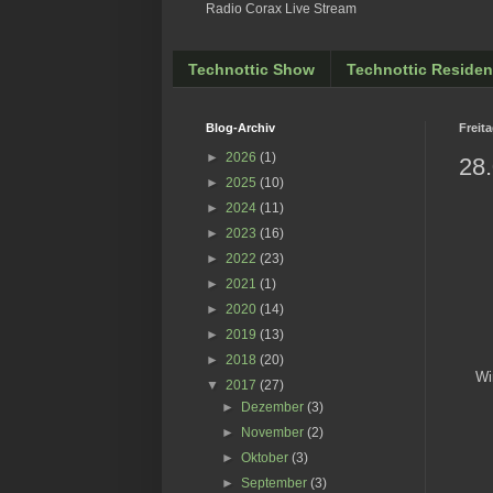
Radio Corax Live Stream
Technottic Show
Technottic Residen
Blog-Archiv
Freita
►
2026
(1)
28.
►
2025
(10)
►
2024
(11)
►
2023
(16)
►
2022
(23)
►
2021
(1)
►
2020
(14)
►
2019
(13)
►
2018
(20)
Wi
▼
2017
(27)
►
Dezember
(3)
►
November
(2)
►
Oktober
(3)
►
September
(3)