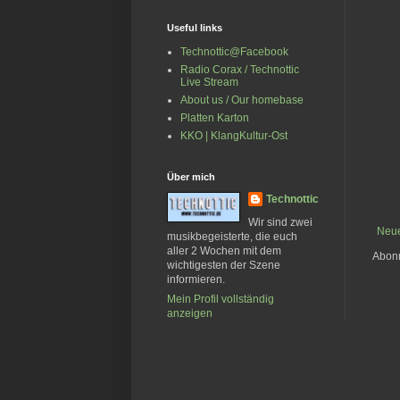
Useful links
Technottic@Facebook
Radio Corax / Technottic
Live Stream
About us / Our homebase
Platten Karton
KKO | KlangKultur-Ost
Über mich
Technottic
Wir sind zwei
Neue
musikbegeisterte, die euch
aller 2 Wochen mit dem
Abon
wichtigesten der Szene
informieren.
Mein Profil vollständig
anzeigen