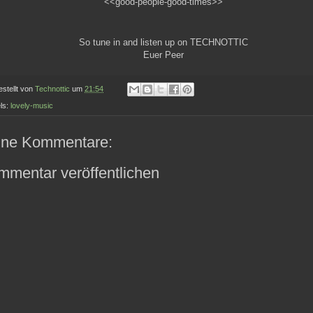
<<good-people-good-times>>
So tune in and listen up on TECHNOTTIC
Euer Peer
estellt von
Technottic
um
21:54
ls:
lovely-music
ine Kommentare:
mmentar veröffentlichen