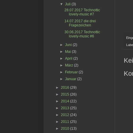
▼
Juli
(3)
28.07.2017 Technottic
lovely-music #7
14.07.2017 die drei
Fragezeichen
30.06.2017 Technottic
lovely-music #6
Eing
►
Juni
(2)
Labe
►
Mai
(3)
►
April
(2)
Ke
►
März
(2)
Ko
►
Februar
(2)
►
Januar
(2)
►
2016
(29)
►
2015
(26)
►
2014
(22)
►
2013
(25)
►
2012
(24)
►
2011
(25)
►
2010
(13)