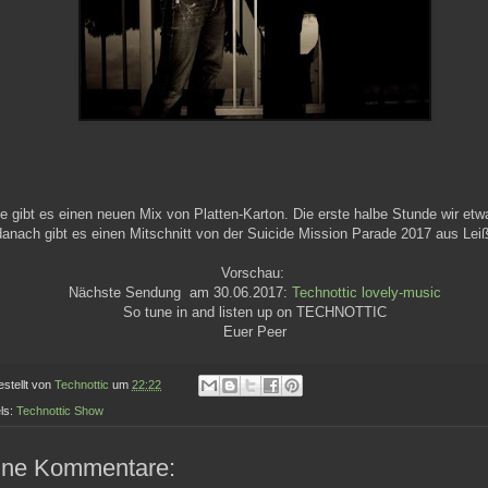
e gibt es einen neuen Mix von Platten-Karton. Die erste halbe Stunde wir etw
danach gibt es einen Mitschnitt von der Suicide Mission Parade 2017 aus Leiß
Vorschau:
Nächste Sendung am 30.06.2017:
Technottic lovely-music
So tune in and listen up on TECHNOTTIC
Euer Peer
estellt von
Technottic
um
22:22
ls:
Technottic Show
ine Kommentare: