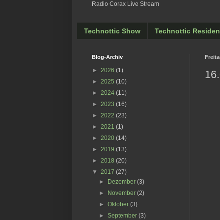
Radio Corax Live Stream
Technottic Show
Technottic Residen
Blog-Archiv
Freita
►
2026
(1)
16.
►
2025
(10)
►
2024
(11)
►
2023
(16)
►
2022
(23)
►
2021
(1)
►
2020
(14)
►
2019
(13)
►
2018
(20)
▼
2017
(27)
►
Dezember
(3)
►
November
(2)
►
Oktober
(3)
►
September
(3)