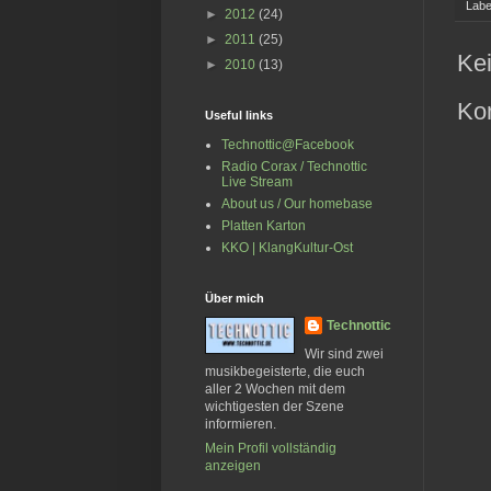
Labe
►
2012
(24)
►
2011
(25)
Ke
►
2010
(13)
Ko
Useful links
Technottic@Facebook
Radio Corax / Technottic
Live Stream
About us / Our homebase
Platten Karton
KKO | KlangKultur-Ost
Über mich
Technottic
Wir sind zwei
musikbegeisterte, die euch
aller 2 Wochen mit dem
wichtigesten der Szene
informieren.
Mein Profil vollständig
anzeigen