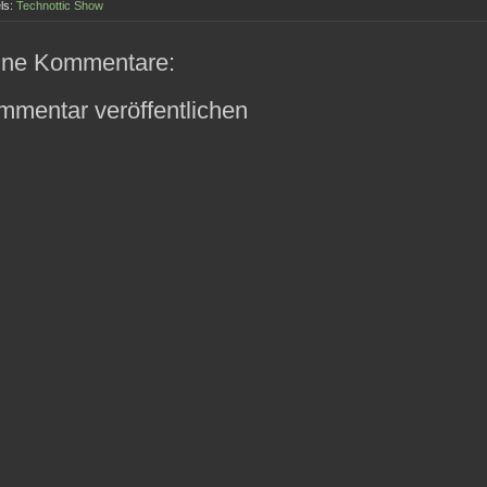
ls:
Technottic Show
ine Kommentare:
mmentar veröffentlichen