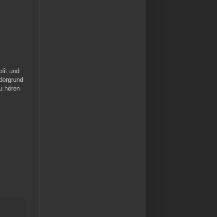
lit und
rdergrund
u hören