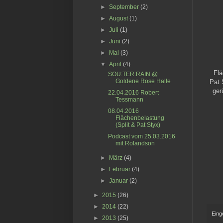
►
September
(2)
►
August
(1)
►
Juli
(1)
►
Juni
(2)
►
Mai
(3)
▼
April
(4)
Flä
SOU:TER:RAIN @
Goldene Rose Halle
Pat 
ger
22.04.2016 Robert
Tessmann
08.04.2016
Flächenbelastung
(Split & Pat Styx)
Podcast vom 25.03.2016
mit Rolandson
►
März
(4)
►
Februar
(4)
►
Januar
(2)
►
2015
(26)
►
2014
(22)
Eing
►
2013
(25)