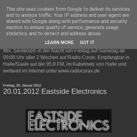
This site uses cookies from Google to deliver its services
Technottic auf Radio Corax
and to analyze traffic. Your IP address and user-agent are
shared with Google along with performance and security
metrics to ensure quality of service, generate usage
Technottic ist eine Radioshow auf Radio Corax. Im
statistics, and to detect and address abuse.
Mittelpunkt steht elektronische Musik. Neben Infos und
LEARN MORE
GOT IT
Neuvorstellungen gibt es in jeder Live-Sendung ein Gast DJ
Mix. Sendezeit: in der Nacht von Freitag auf Samstag ab
00:00 Uhr aller 2 Wochen auf Radio Corax. Empfangbar in
Halle/Saale auf der 95.9 FM, im Kabelnetz von Halle und
weltweit im Internet unter www.radiocorax.de
Freitag, 20. Januar 2012
20.01.2012 Eastside Electronics