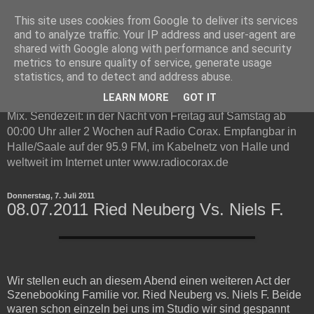
This site uses cookies from Google to deliver its services
Technottic auf Radio Corax
and to analyze traffic. Your IP address and user-agent are
shared with Google along with performance and security
metrics to ensure quality of service, generate usage
Technottic ist eine Radioshow auf Radio Corax. Im
statistics, and to detect and address abuse.
Mittelpunkt steht elektronische Musik. Neben Infos und
LEARN MORE
GOT IT
Neuvorstellungen gibt es in jeder Live-Sendung ein Gast DJ
Mix. Sendezeit: in der Nacht von Freitag auf Samstag ab
00:00 Uhr aller 2 Wochen auf Radio Corax. Empfangbar in
Halle/Saale auf der 95.9 FM, im Kabelnetz von Halle und
weltweit im Internet unter www.radiocorax.de
Donnerstag, 7. Juli 2011
08.07.2011 Ried Neuberg Vs. Niels F.
Wir stellen euch an diesem Abend einen weiteren Act der
Szenebooking Familie vor. Ried Neuberg vs. Niels F. Beide
waren schon einzeln bei uns im Studio wir sind gespannt