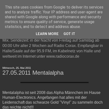
This site uses cookies from Google to deliver its services
Technottic auf Radio Corax
and to analyze traffic. Your IP address and user-agent are
shared with Google along with performance and security
metrics to ensure quality of service, generate usage
Technottic ist eine Radioshow auf Radio Corax. Im
statistics, and to detect and address abuse.
Mittelpunkt steht elektronische Musik. Neben Infos und
LEARN MORE
GOT IT
Neuvorstellungen gibt es in jeder Live-Sendung ein Gast DJ
Mix. Sendezeit: in der Nacht von Freitag auf Samstag ab
00:00 Uhr aller 2 Wochen auf Radio Corax. Empfangbar in
Halle/Saale auf der 95.9 FM, im Kabelnetz von Halle und
weltweit im Internet unter www.radiocorax.de
Mittwoch, 25. Mai 2011
27.05.2011 Mentalalpha
Mentalalpha ist seit 2008 das Alpha Männchen im Hause
Human-Electronics. Angefangen hat alles mit der
Leidenschaft das schwarze Gold "Vinyl" zu sammeln doch
das reichte nicht!!!