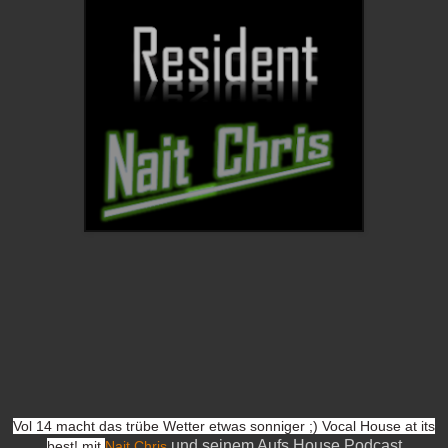
Vol 14 macht das trübe Wetter etwas sonniger ;) Vocal House at its
und seinem Aufs House Podcast
best! mit
Nait.Chris