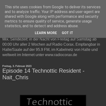
This site uses cookies from Google to deliver its services
Technottic auf Radio Corax
and to analyze traffic. Your IP address and user-agent are
shared with Google along with performance and security
metrics to ensure quality of service, generate usage
Technottic ist eine Radioshow auf Radio Corax. Im
statistics, and to detect and address abuse.
Mittelpunkt steht elektronische Musik. Neben Infos und
LEARN MORE
GOT IT
Neuvorstellungen gibt es in jeder Live-Sendung ein Gast DJ
Mix. Sendezeit: in der Nacht von Freitag auf Samstag ab
00:00 Uhr aller 2 Wochen auf Radio Corax. Empfangbar in
Halle/Saale auf der 95.9 FM, im Kabelnetz von Halle und
weltweit im Internet unter www.radiocorax.de
Freitag, 3. Februar 2023
Episode 14 Technottic Resident -
Nait_Chris