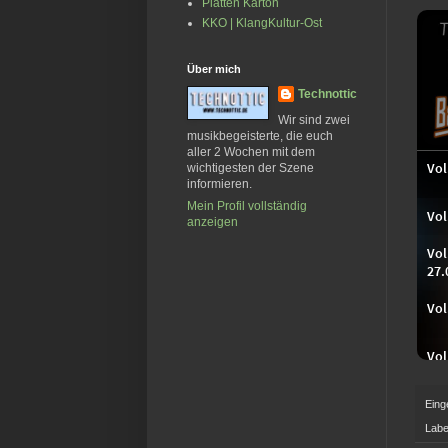
Platten Karton
KKO | KlangKultur-Ost
Über mich
Technottic
Wir sind zwei
musikbegeisterte, die euch
aller 2 Wochen mit dem
wichtigesten der Szene
informieren.
Mein Profil vollständig
anzeigen
Eing
Labe