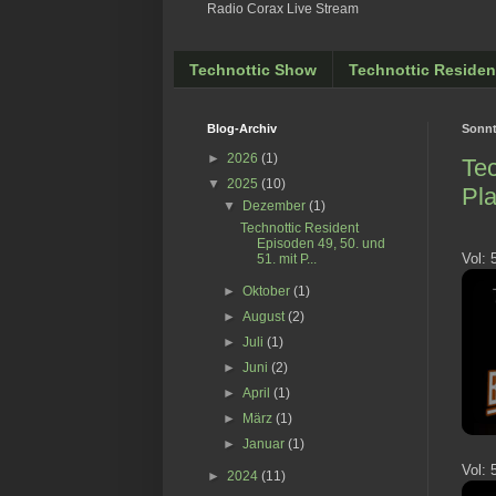
Radio Corax Live Stream
Technottic Show
Technottic Residen
Blog-Archiv
Sonnt
►
2026
(1)
Tec
▼
2025
(10)
Pla
▼
Dezember
(1)
Technottic Resident
Episoden 49, 50. und
Vol: 
51. mit P...
►
Oktober
(1)
►
August
(2)
►
Juli
(1)
►
Juni
(2)
►
April
(1)
►
März
(1)
►
Januar
(1)
Vol: 
►
2024
(11)