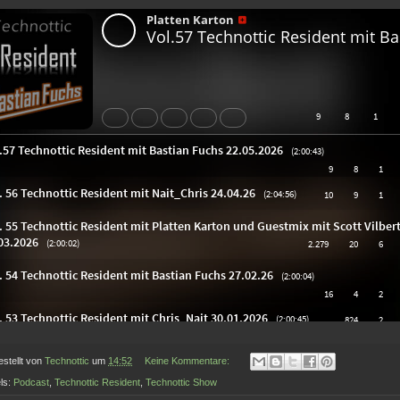
estellt von
Technottic
um
14:52
Keine Kommentare:
ls:
Podcast
,
Technottic Resident
,
Technottic Show