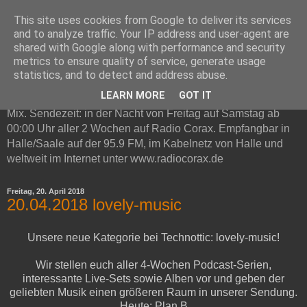
This site uses cookies from Google to deliver its services
Technottic auf Radio Corax
and to analyze traffic. Your IP address and user-agent are
shared with Google along with performance and security
metrics to ensure quality of service, generate usage
Technottic ist eine Radioshow auf Radio Corax. Im
statistics, and to detect and address abuse.
Mittelpunkt steht elektronische Musik. Neben Infos und
LEARN MORE
GOT IT
Neuvorstellungen gibt es in jeder Live-Sendung ein Gast DJ
Mix. Sendezeit: in der Nacht von Freitag auf Samstag ab
00:00 Uhr aller 2 Wochen auf Radio Corax. Empfangbar in
Halle/Saale auf der 95.9 FM, im Kabelnetz von Halle und
weltweit im Internet unter www.radiocorax.de
Freitag, 20. April 2018
20.04.2018 lovely-music
Unsere neue Kategorie bei Technottic: lovely-music!
Wir stellen euch aller 4-Wochen Podcast-Serien,
interessante Live-Sets sowie Alben vor und geben der
geliebten Musik einen größeren Raum in unserer Sendung.
Heute: Plan B