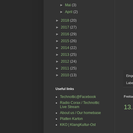
►
Mai
(3)
►
April
(2)
►
2018
(20)
►
2017
(27)
►
2016
(29)
►
2015
(26)
►
2014
(22)
►
2013
(25)
►
2012
(24)
►
2011
(25)
►
2010
(13)
Eing
Labe
Useful links
Freit
Technottic@Facebook
Radio Corax / Technottic
13.
Live Stream
About us / Our homebase
Platten Karton
KKO | KlangKultur-Ost