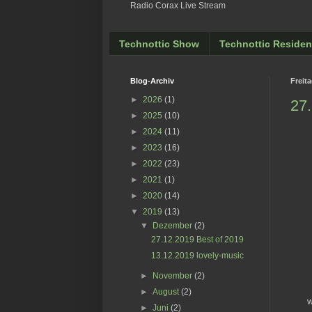
Radio Corax Live Stream
Technottic Show
Technottic Residen
Blog-Archiv
Freit
►
2026
(1)
27.
►
2025
(10)
►
2024
(11)
►
2023
(16)
►
2022
(23)
►
2021
(1)
►
2020
(14)
▼
2019
(13)
▼
Dezember
(2)
27.12.2019 Best of 2019
13.12.2019 lovely-music
►
November
(2)
►
August
(2)
w
►
Juni
(2)