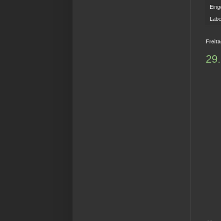
Eing
Labe
Freit
29.