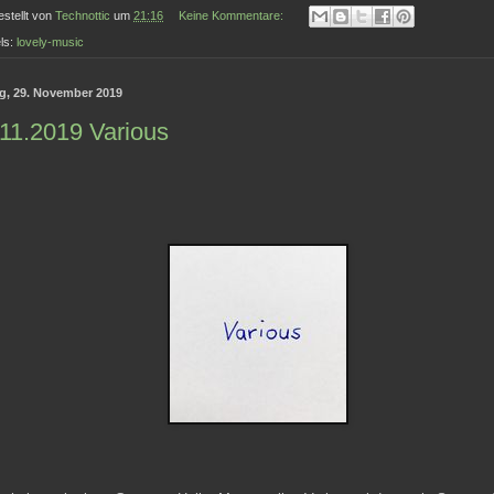
estellt von
Technottic
um
21:16
Keine Kommentare:
ls:
lovely-music
ag, 29. November 2019
11.2019 Various