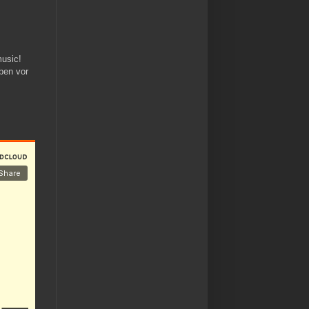
music!
ben vor