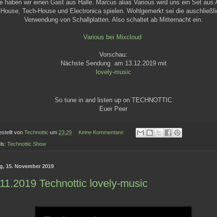
e haben wir einen Gast aus Halle. Marcus alias Various wird uns ein Set aus
House, Tech-House und Electronica spielen. Wohlgemerkt sei die auschließl
Verwendung von Schallplatten. Also schaltet ab Mitternacht ein.
Various bei Mixcloud
Vorschau:
Nächste Sendung am 13.12.2019 mit
lovely-music
So tune in and listen up on TECHNOTTIC
Euer Peer
estellt von
Technottic
um
23:29
Keine Kommentare:
ls:
Technottic Show
ag, 15. November 2019
11.2019 Technottic lovely-music