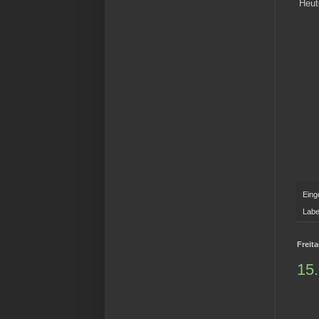
Heut
Eing
Labe
Freit
15.