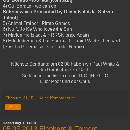
Gui Boratto - too late [Kompakt]
4) Gui Boratto - we can do
Schneeweiss Presented by Oliver Koletzki [Stil vor
Talent]
5) Animal Trainer - Pirate Games
6) Nu ft. Jo Ke Who loves the Sun
7) Marlon Hoffstadt & HRRSN once Again
8) Edu Imbernon & Los Suruba ft. Daniel Wilde - Leopard
(Sascha Braemer & Dan Caster Remix)
Nächste Sendung: am 02.08 haben wir Paul White &
ka.Rambolage zu Gast.
So tune in and listen up on TECHNOTTIC
Euer Peer und der Chris
Chris
um
21:15
Keine Kommentare:
Teilen
Donnerstag, 4. Juli 2013
05.07.2013 Elephant & Tomcat