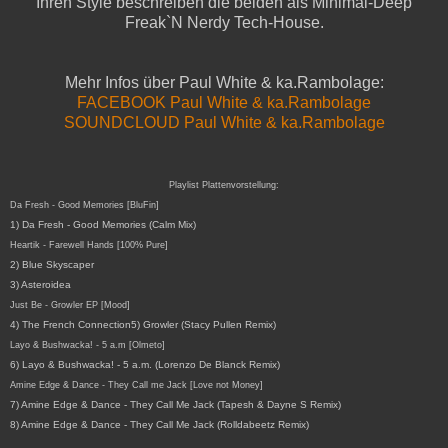
Ihren Style beschreiben die beiden als Minimal-Deep
Freak`N Nerdy Tech-House.
Mehr Infos über Paul White & ka.Rambolage:
FACEBOOK Paul White & ka.Rambolage
SOUNDCLOUD Paul White & ka.Rambolage
Playlist Plattenvorstellung:
Da Fresh - Good Memories [BluFin]
1) Da Fresh - Good Memories (Calm Mix)
Heartik - Farewell Hands [100% Pure]
2) Blue Skyscaper
3) Asteroidea
Just Be - Growler EP [Mood]
4) The French Connection
5) Growler (Stacy Pullen Remix)
Layo & Bushwacka! - 5 a.m [Olmeto]
6) Layo & Bushwacka! - 5 a.m. (Lorenzo De Blanck Remix)
Amine Edge & Dance - They Call me Jack [Love not Money]
7) Amine Edge & Dance - They Call Me Jack (Tapesh & Dayne S Remix)
8) Amine Edge & Dance - They Call Me Jack (Rolldabeetz Remix)