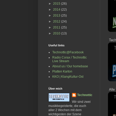
►
2015
(26)
►
2014
(22)
►
2013
(25)
►
2012
(24)
►
2011
(25)
►
2010
(13)
Techn
Useful links
Technottic@Facebook
Radio Corax / Technottic
Live Stream
About us / Our homebase
Platten Karton
KKO | KlangKultur-Ost
Über mich
Alle 
Technottic
Wir sind zwei
musikbegeisterte, die euch
aller 2 Wochen mit dem
wichtigesten der Szene