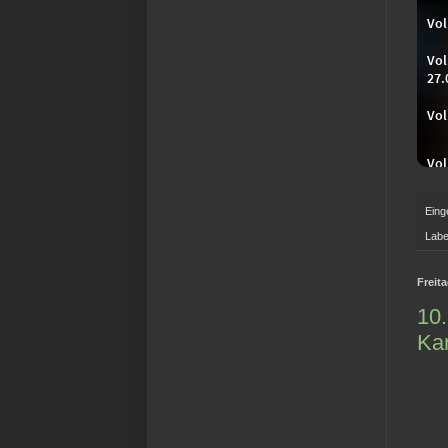
Eing
Labe
Freit
10.
Ka