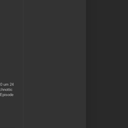
10 um 24
chnottic
 Episode