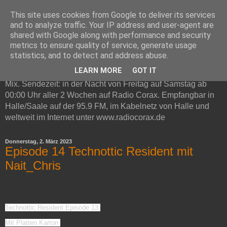
This site uses cookies from Google to deliver its services
Technottic auf Radio Corax
and to analyze traffic. Your IP address and user-agent are
shared with Google along with performance and security
metrics to ensure quality of service, generate usage
Technottic ist eine Radioshow auf Radio Corax. Im
statistics, and to detect and address abuse.
Mittelpunkt steht elektronische Musik. Neben Infos und
LEARN MORE
GOT IT
Neuvorstellungen gibt es in jeder Live-Sendung ein Gast DJ
Mix. Sendezeit: in der Nacht von Freitag auf Samstag ab
00:00 Uhr aller 2 Wochen auf Radio Corax. Empfangbar in
Halle/Saale auf der 95.9 FM, im Kabelnetz von Halle und
weltweit im Internet unter www.radiocorax.de
Donnerstag, 2. März 2023
Episode 14 Technottic Resident mit
Nait_Chris
Technottic Resident Episode 13:
Mit Platten Karton