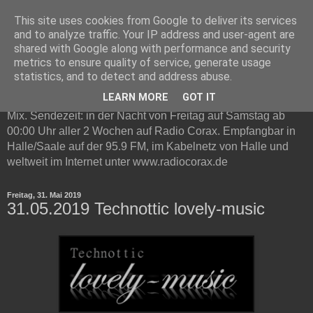
This site uses cookies from Google to deliver its services
Technottic auf Radio Corax
and to analyze traffic. Your IP address and user-agent are
shared with Google along with performance and security
metrics to ensure quality of service, generate usage
Technottic ist eine Radioshow auf Radio Corax. Im
statistics, and to detect and address abuse.
Mittelpunkt steht elektronische Musik. Neben Infos und
LEARN MORE
GOT IT
Neuvorstellungen gibt es in jeder Live-Sendung ein Gast DJ
Mix. Sendezeit: in der Nacht von Freitag auf Samstag ab
00:00 Uhr aller 2 Wochen auf Radio Corax. Empfangbar in
Halle/Saale auf der 95.9 FM, im Kabelnetz von Halle und
weltweit im Internet unter www.radiocorax.de
Freitag, 31. Mai 2019
31.05.2019 Technottic lovely-music