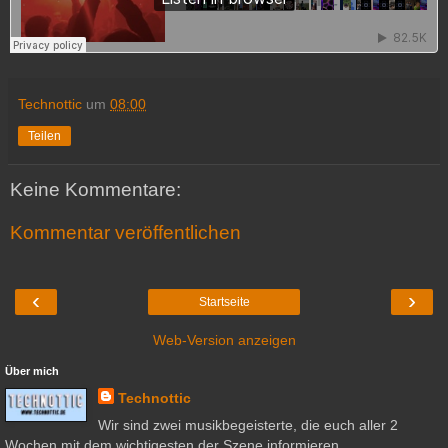
Technottic
um
08:00
Teilen
Keine Kommentare:
Kommentar veröffentlichen
‹
›
Startseite
Web-Version anzeigen
Über mich
Technottic
Wir sind zwei musikbegeisterte, die euch aller 2
Wochen mit dem wichtigesten der Szene informieren.