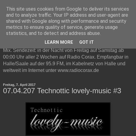
This site uses cookies from Google to deliver its services
Technottic auf Radio Corax
and to analyze traffic. Your IP address and user-agent are
shared with Google along with performance and security
metrics to ensure quality of service, generate usage
Technottic ist eine Radioshow auf Radio Corax. Im
statistics, and to detect and address abuse.
Mittelpunkt steht elektronische Musik. Neben Infos und
LEARN MORE
GOT IT
Neuvorstellungen gibt es in jeder Live-Sendung ein Gast DJ
Mix. Sendezeit: in der Nacht von Freitag auf Samstag ab
00:00 Uhr aller 2 Wochen auf Radio Corax. Empfangbar in
Halle/Saale auf der 95.9 FM, im Kabelnetz von Halle und
weltweit im Internet unter www.radiocorax.de
Freitag, 7. April 2017
07.04.207 Technottic lovely-music #3