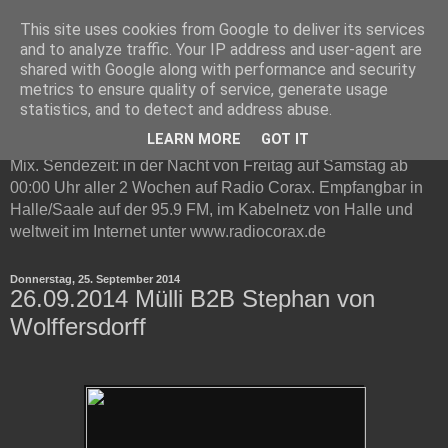
This site uses cookies from Google to deliver its services
Technottic auf Radio Corax
and to analyze traffic. Your IP address and user-agent are
shared with Google along with performance and security
metrics to ensure quality of service, generate usage
Technottic ist eine Radioshow auf Radio Corax. Im
statistics, and to detect and address abuse.
Mittelpunkt steht elektronische Musik. Neben Infos und
LEARN MORE
GOT IT
Neuvorstellungen gibt es in jeder Live-Sendung ein Gast DJ
Mix. Sendezeit: in der Nacht von Freitag auf Samstag ab
00:00 Uhr aller 2 Wochen auf Radio Corax. Empfangbar in
Halle/Saale auf der 95.9 FM, im Kabelnetz von Halle und
weltweit im Internet unter www.radiocorax.de
Donnerstag, 25. September 2014
26.09.2014 Mülli B2B Stephan von
Wolffersdorff